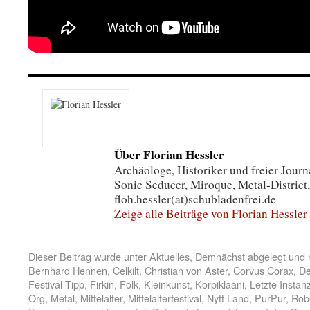
Über Florian Hessler
Archäologe, Historiker und freier Journa
Sonic Seducer, Miroque, Metal-District,
floh.hessler(at)schubladenfrei.de
Zeige alle Beiträge von Florian Hessler
Dieser Beitrag wurde unter
Aktuelles
,
Demnächst
abgelegt und 
Bernhard Hennen
,
Celkilt
,
Christian von Aster
,
Corvus Corax
,
De
Festival-Tipp
,
Firkin
,
Folk
,
Kleinkunst
,
Korpiklaani
,
Letzte Instan
Org
,
Metal
,
Mittelalter
,
Mittelalterfestival
,
Nytt Land
,
PurPur
,
Rob