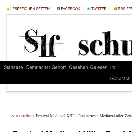
LESEZEICHEN SETZEN
|
FACEBOOK
|
TWITTER
|
RSS-FE
Startseite
Demnächst
Gehört
Gesehen
Gelesen
Im
Gespräch
>
Aktuelles
> Festival Mediaval XIII – Das härteste Mediaval aller Zeit