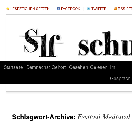
LESEZEICHEN SETZEN
|
FACEBOOK
|
TWITTER
|
RSS-FE
Startseite
Demnächst
Gehört
Gesehen
Gelesen
Im
Gespräch
Festival Mediaval
Schlagwort-Archive: