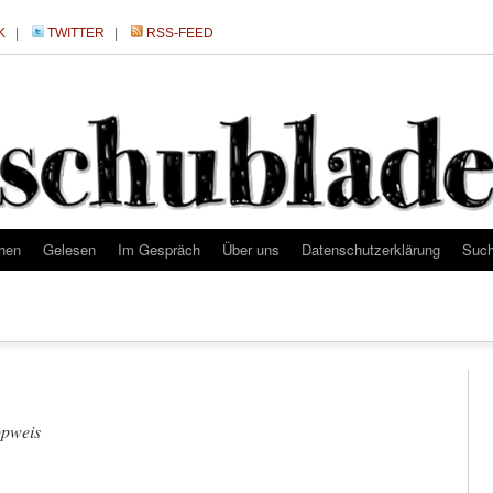
K
|
TWITTER
|
RSS-FEED
hen
Gelesen
Im Gespräch
Über uns
Datenschutzerklärung
Suc
pweis