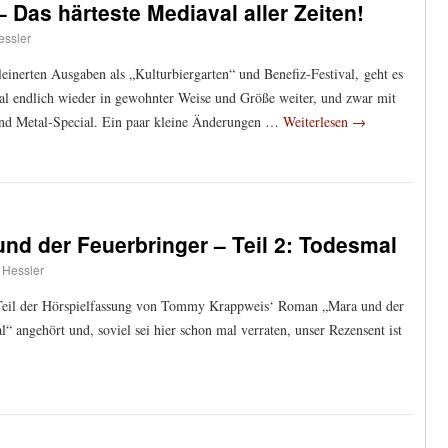
 – Das härteste Mediaval aller Zeiten!
essler
inerten Ausgaben als „Kulturbiergarten“ und Benefiz-Festival, geht es
l endlich wieder in gewohnter Weise und Größe weiter, und zwar mit
und Metal-Special. Ein paar kleine Änderungen …
Weiterlesen
→
und der Feuerbringer – Teil 2: Todesmal
 Hessler
e Teil der Hörspielfassung von Tommy Krappweis‘ Roman „Mara und der
 angehört und, soviel sei hier schon mal verraten, unser Rezensent ist