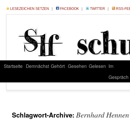
LESEZEICHEN SETZEN
|
FACEBOOK
|
TWITTER
|
RSS-FE
Startseite
Demnächst
Gehört
Gesehen
Gelesen
Im
Gespräch
Bernhard Hennen
Schlagwort-Archive: