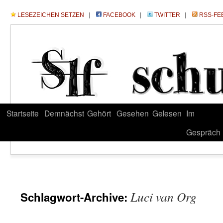
LESEZEICHEN SETZEN
|
FACEBOOK
|
TWITTER
|
RSS-FE
Startseite
Demnächst
Gehört
Gesehen
Gelesen
Im
Gespräch
Luci van Org
Schlagwort-Archive: