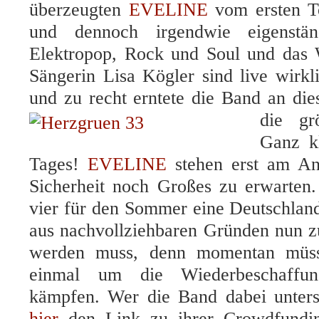
überzeugten
EVELINE
vom ersten To
und dennoch irgendwie eigenstä
Elektropop, Rock und Soul und das
Sängerin Lisa Kögler sind live wirkl
und zu recht erntete die Band an d
die grö
Ganz kl
Tages!
EVELINE
stehen erst am Anf
Sicherheit noch Großes zu erwarten. 
vier für den Sommer eine Deutschland
aus nachvollziehbaren Gründen nun zu
werden muss, denn momentan müsse
einmal um die Wiederbeschaffun
kämpfen. Wer die Band dabei unters
hier
den Link zu ihrer Crowdfundi