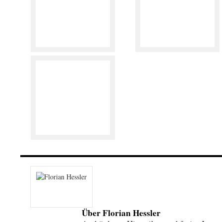
Archäologe, Historiker und freier Journa
Sonic Seducer, Miroque, Metal-District,
floh.hessler(at)schubladenfrei.de
Zeige alle Beiträge von Florian Hessler
Dieser Beitrag wurde unter
Aktuelles
,
gesehen
,
Konzerte & Fest
Festival
,
gesehen
,
Potsdamer Platz
,
Sony Center
verschlagwort
Permalink
.
Schreibe einen Kommentar
Deine E-Mail-Adresse wird nicht veröffentlich
*
sind mit
markiert
Kommentar
*