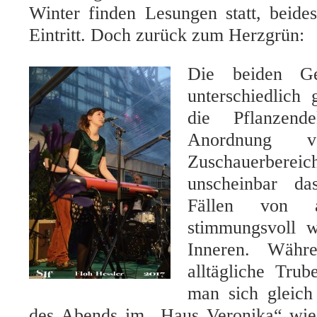
Winter finden Lesungen statt, beides
Eintritt. Doch zurück zum Herzgrün:
Die beiden Ge
unterschiedlich 
die Pflanzen
Anordnung 
Zuschauerbe
unscheinbar d
Fällen von 
stimmungsvoll 
Inneren. Währ
alltägliche Trub
man sich gleich
des Abends im „Haus Veronika“ wie 