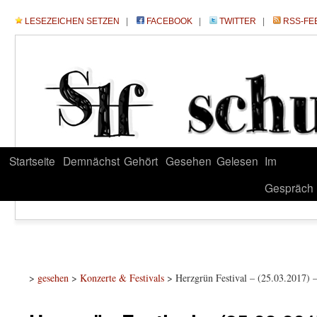
LESEZEICHEN SETZEN
|
FACEBOOK
|
TWITTER
|
RSS-FE
Startseite
Demnächst
Gehört
Gesehen
Gelesen
Im
Gespräch
>
gesehen
>
Konzerte & Festivals
> Herzgrün Festival – (25.03.2017) –