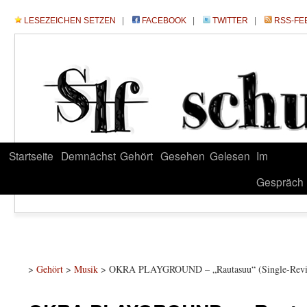
LESEZEICHEN SETZEN
|
FACEBOOK
|
TWITTER
|
RSS-FE
Startseite
Demnächst
Gehört
Gesehen
Gelesen
Im
Gespräch
>
Gehört
>
Musik
> OKRA PLAYGROUND – „Rautasuu“ (Single-Rev