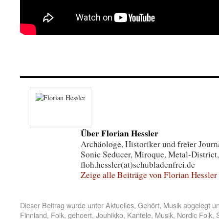
Über Florian Hessler
Archäologe, Historiker und freier Journa
Sonic Seducer, Miroque, Metal-District,
floh.hessler(at)schubladenfrei.de
Zeige alle Beiträge von Florian Hessler
Dieser Beitrag wurde unter
Aktuelles
,
Gehört
,
Musik
abgelegt u
Finnland
,
Folk
,
gehoert
,
Jouhikko
,
Kantele
,
Musik
,
Nordic Folk
,