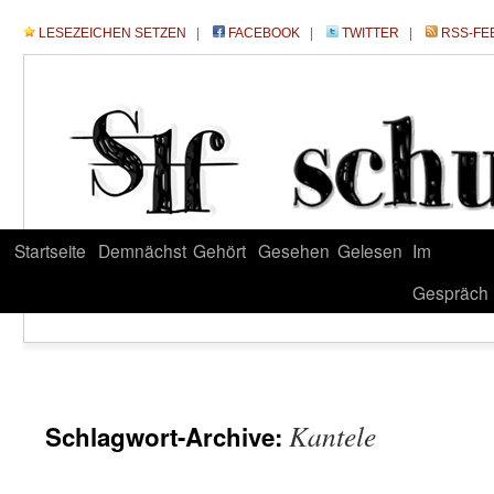
LESEZEICHEN SETZEN
|
FACEBOOK
|
TWITTER
|
RSS-FE
Startseite
Demnächst
Gehört
Gesehen
Gelesen
Im
Gespräch
Kantele
Schlagwort-Archive: