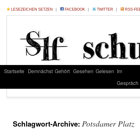
LESEZEICHEN SETZEN
|
FACEBOOK
|
TWITTER
|
RSS-FE
Startseite
Demnächst
Gehört
Gesehen
Gelesen
Im
Gespräch
Potsdamer Platz
Schlagwort-Archive: