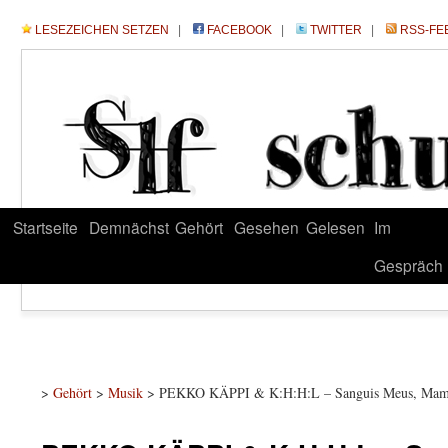
LESEZEICHEN SETZEN
|
FACEBOOK
|
TWITTER
|
RSS-FE
Startseite
Demnächst
Gehört
Gesehen
Gelesen
Im
Gespräch
>
Gehört
>
Musik
> PEKKO KÄPPI & K:H:H:L – Sanguis Meus, Mam