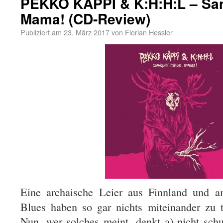
PEKKO KÄPPI & K:H:H:L – Sa
Mama! (CD-Review)
Publiziert am
23. März 2017
von
Florian Hessler
Eine archaische Leier aus Finnland und am
Blues haben so gar nichts miteinander zu
Nun, wer solches meint, denkt a) nicht schu