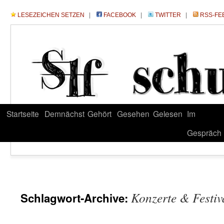
LESEZEICHEN SETZEN
|
FACEBOOK
|
TWITTER
|
RSS-FE
Startseite
Demnächst
Gehört
Gesehen
Gelesen
Im
Gespräch
Konzerte & Festiv
Schlagwort-Archive: