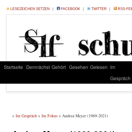
LESEZEICHEN SETZEN
|
FACEBOOK
|
TWITTER
|
RSS-FE
Startseite
Demnächst
Gehört
Gesehen
Gelesen
Im
Gespräch
>
Im Gespräch
>
Im Fokus
> Andrea Meyer (1969-2021)