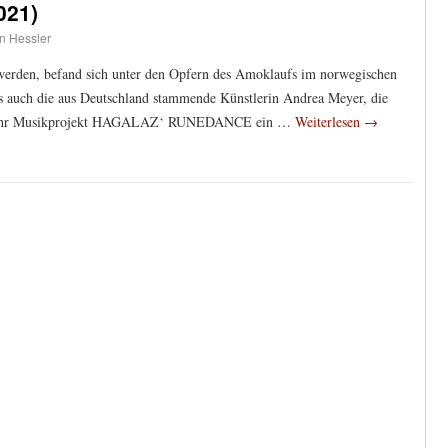
021)
an Hessler
erden, befand sich unter den Opfern des Amoklaufs im norwegischen
s auch die aus Deutschland stammende Künstlerin Andrea Meyer, die
rch ihr Musikprojekt HAGALAZ‘ RUNEDANCE ein …
Weiterlesen
→