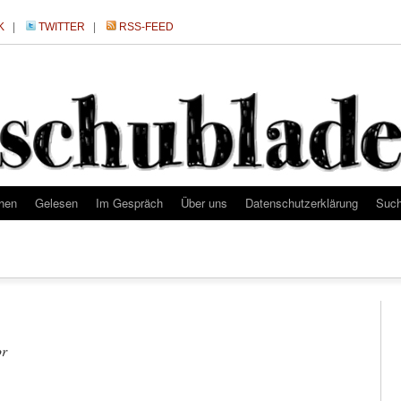
K
|
TWITTER
|
RSS-FEED
hen
Gelesen
Im Gespräch
Über uns
Datenschutzerklärung
Suc
or