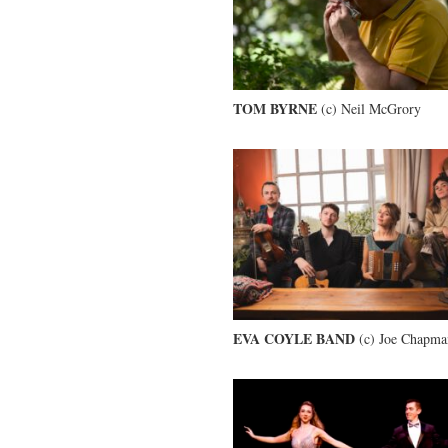
TOM BYRNE
(c) Neil McGrory
EVA COYLE BAND
(c) Joe Chapma