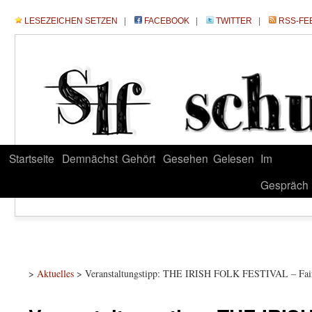
LESEZEICHEN SETZEN
|
FACEBOOK
|
TWITTER
|
RSS-FE
Startseite
Demnächst
Gehört
Gesehen
Gelesen
Im
Gespräch
>
Aktuelles
> Veranstaltungstipp: THE IRISH FOLK FESTIVAL – Fair