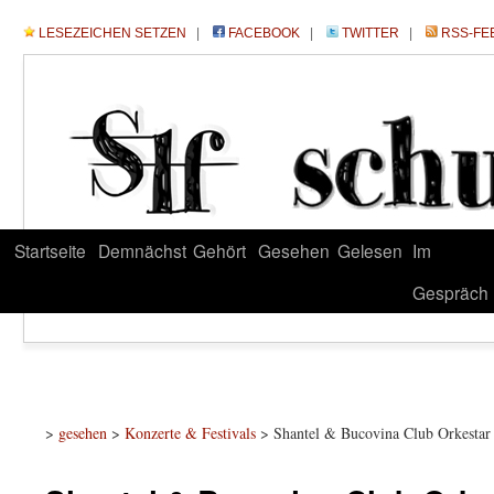
LESEZEICHEN SETZEN
|
FACEBOOK
|
TWITTER
|
RSS-FE
Startseite
Demnächst
Gehört
Gesehen
Gelesen
Im
Gespräch
>
gesehen
>
Konzerte & Festivals
> Shantel & Bucovina Club Orkestar –