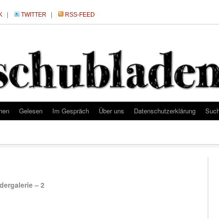
K
|
TWITTER
|
RSS-FEED
hen
Gelesen
Im Gespräch
Über uns
Datenschutzerklärung
Suc
dergalerie – 2