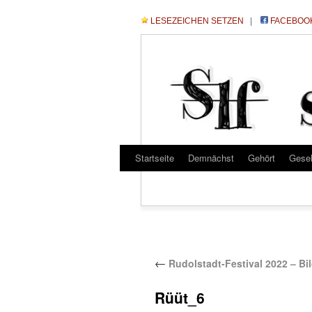
LESEZEICHEN SETZEN
|
FACEBOO
Startseite
Demnächst
Gehört
Gese
←
Rudolstadt-Festival 2022 – Bil
Rüüt_6