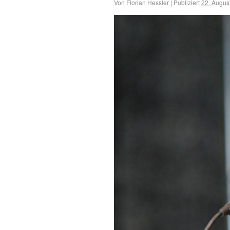
Von
Florian Hessler
|
Publiziert
22. Augus