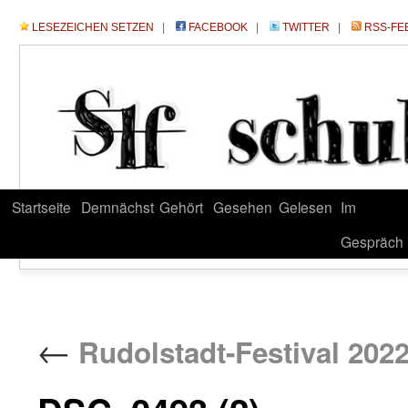
LESEZEICHEN SETZEN
|
FACEBOOK
|
TWITTER
|
RSS-FE
Startseite
Demnächst
Gehört
Gesehen
Gelesen
Im
Gespräch
←
Rudolstadt-Festival 2022 