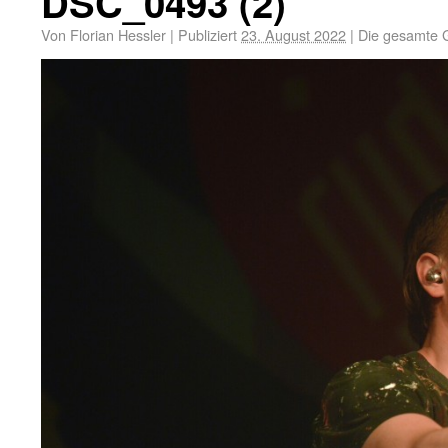
DSC_0493 (2)
Von
Florian Hessler
|
Publiziert
23. August 2022
|
Die gesamte 