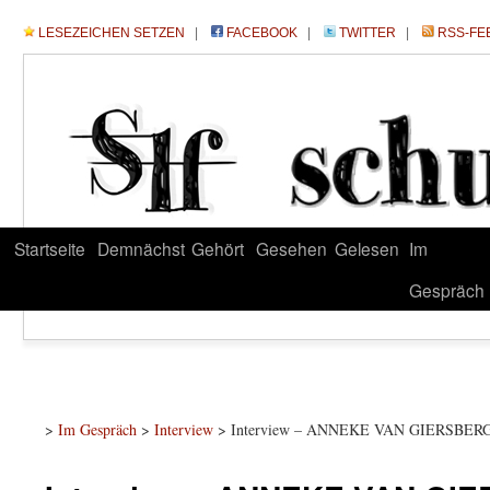
LESEZEICHEN SETZEN
|
FACEBOOK
|
TWITTER
|
RSS-FE
Startseite
Demnächst
Gehört
Gesehen
Gelesen
Im
Gespräch
>
Im Gespräch
>
Interview
> Interview – ANNEKE VAN GIERSBER