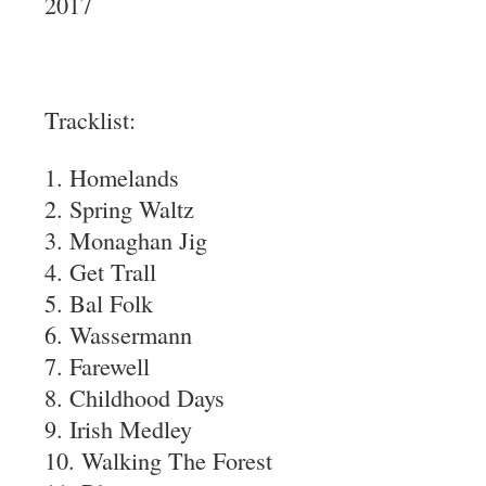
2017
Tracklist:
1. Homelands
2. Spring Waltz
3. Monaghan Jig
4. Get Trall
5. Bal Folk
6. Wassermann
7. Farewell
8. Childhood Days
9. Irish Medley
10. Walking The Forest