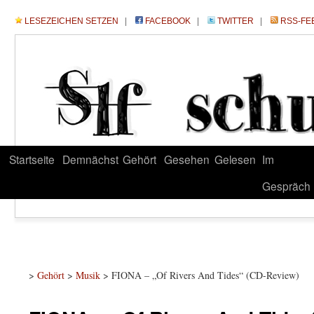
LESEZEICHEN SETZEN
|
FACEBOOK
|
TWITTER
|
RSS-FE
Startseite
Demnächst
Gehört
Gesehen
Gelesen
Im
Gespräch
>
Gehört
>
Musik
> FIONA – „Of Rivers And Tides“ (CD-Review)