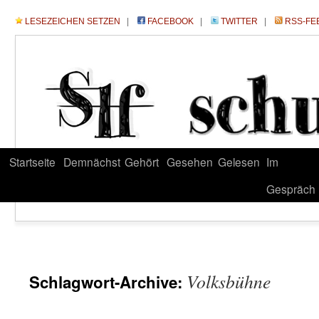
LESEZEICHEN SETZEN
|
FACEBOOK
|
TWITTER
|
RSS-FE
Startseite
Demnächst
Gehört
Gesehen
Gelesen
Im
Gespräch
Volksbühne
Schlagwort-Archive: