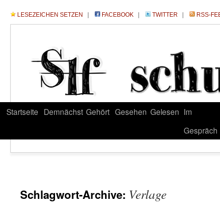
LESEZEICHEN SETZEN
|
FACEBOOK
|
TWITTER
|
RSS-FE
Startseite
Demnächst
Gehört
Gesehen
Gelesen
Im
Gespräch
Verlage
Schlagwort-Archive: