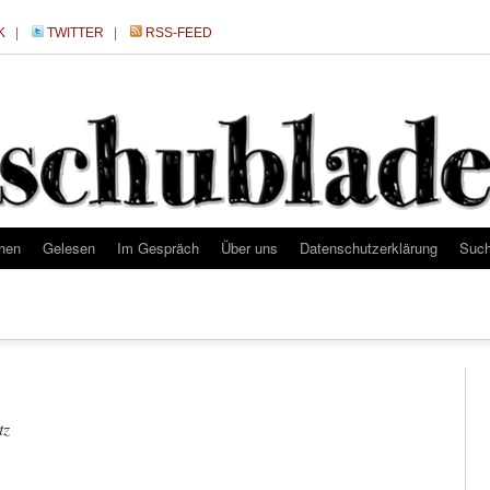
K
|
TWITTER
|
RSS-FEED
hen
Gelesen
Im Gespräch
Über uns
Datenschutzerklärung
Suc
tz