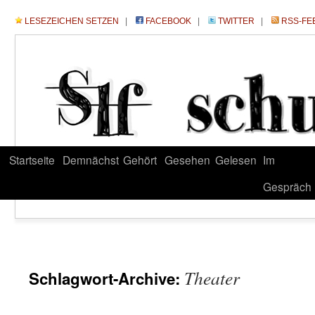
LESEZEICHEN SETZEN
|
FACEBOOK
|
TWITTER
|
RSS-FE
Startseite
Demnächst
Gehört
Gesehen
Gelesen
Im
Gespräch
Theater
Schlagwort-Archive: