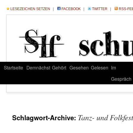
LESEZEICHEN SETZEN
|
FACEBOOK
|
TWITTER
|
RSS-FE
Startseite
Demnächst
Gehört
Gesehen
Gelesen
Im
Gespräch
Tanz- und Folkfes
Schlagwort-Archive: