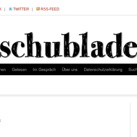
K
|
TWITTER
|
RSS-FEED
hen
Gelesen
Im Gespräch
Über uns
Datenschutzerklärung
Suc
x