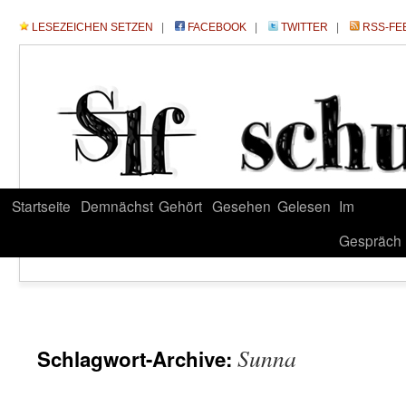
LESEZEICHEN SETZEN
|
FACEBOOK
|
TWITTER
|
RSS-FE
Startseite
Demnächst
Gehört
Gesehen
Gelesen
Im
Gespräch
Sunna
Schlagwort-Archive: