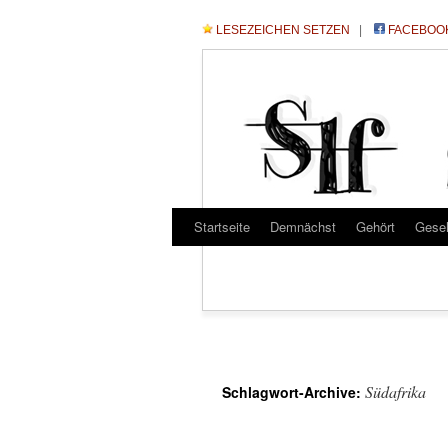
LESEZEICHEN SETZEN
|
FACEBOO
Startseite
Demnächst
Gehört
Gese
Südafrika
Schlagwort-Archive: