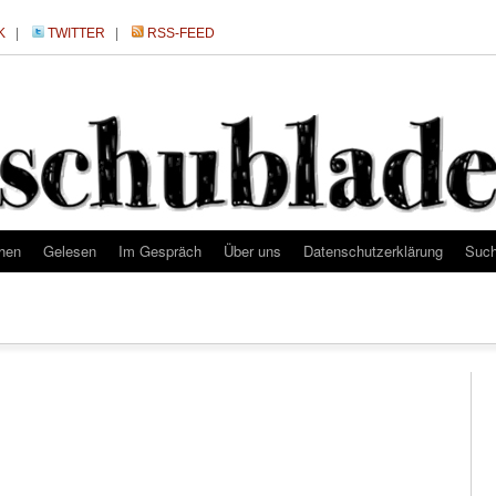
K
|
TWITTER
|
RSS-FEED
hen
Gelesen
Im Gespräch
Über uns
Datenschutzerklärung
Suc