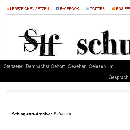
LESEZEICHEN SETZEN
|
FACEBOOK
|
TWITTER
|
RSS-FE
Startseite
Demnächst
Gehört
Gesehen
Gelesen
Im
Gespräch
Publikum
Schlagwort-Archive: