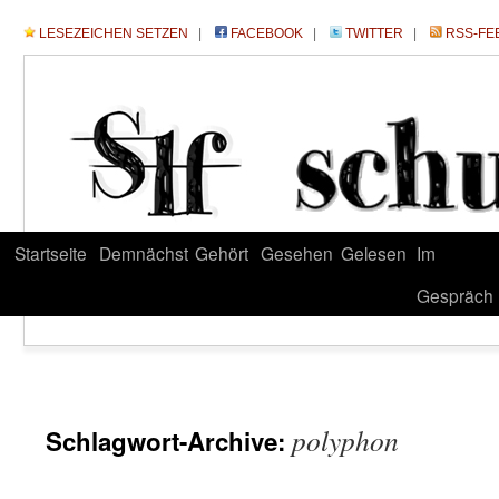
LESEZEICHEN SETZEN
|
FACEBOOK
|
TWITTER
|
RSS-FE
Startseite
Demnächst
Gehört
Gesehen
Gelesen
Im
Gespräch
polyphon
Schlagwort-Archive: