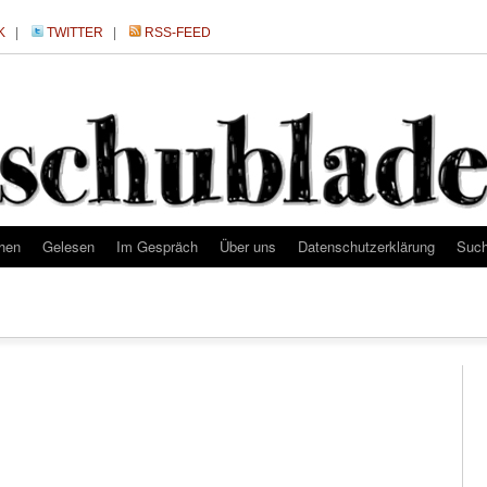
K
|
TWITTER
|
RSS-FEED
hen
Gelesen
Im Gespräch
Über uns
Datenschutzerklärung
Suc