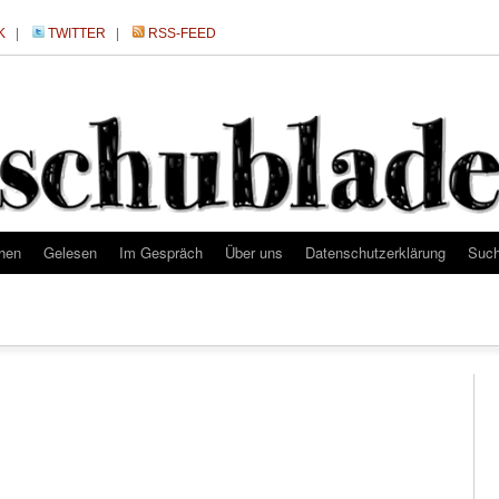
K
|
TWITTER
|
RSS-FEED
hen
Gelesen
Im Gespräch
Über uns
Datenschutzerklärung
Suc