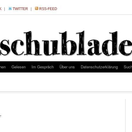
K
|
TWITTER
|
RSS-FEED
hen
Gelesen
Im Gespräch
Über uns
Datenschutzerklärung
Suc
e