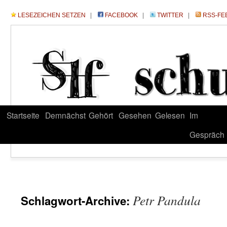
LESEZEICHEN SETZEN
|
FACEBOOK
|
TWITTER
|
RSS-FE
Startseite
Demnächst
Gehört
Gesehen
Gelesen
Im
Gespräch
Petr Pandula
Schlagwort-Archive: