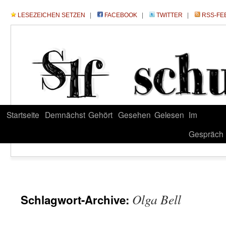
LESEZEICHEN SETZEN
|
FACEBOOK
|
TWITTER
|
RSS-FE
Startseite
Demnächst
Gehört
Gesehen
Gelesen
Im
Gespräch
Olga Bell
Schlagwort-Archive: