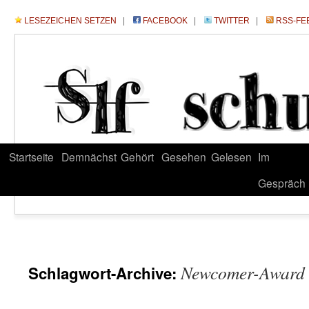
LESEZEICHEN SETZEN
|
FACEBOOK
|
TWITTER
|
RSS-FE
Startseite
Demnächst
Gehört
Gesehen
Gelesen
Im
Gespräch
Newcomer-Award
Schlagwort-Archive: