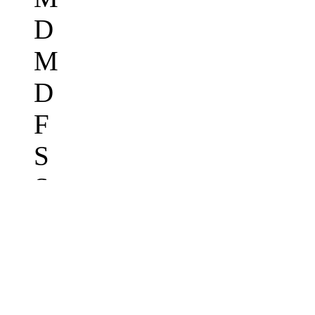
D
M
D
F
S
S
27
28
29
30