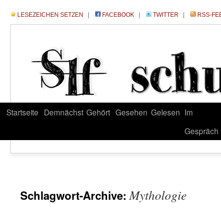
LESEZEICHEN SETZEN
|
FACEBOOK
|
TWITTER
|
RSS-FE
Startseite
Demnächst
Gehört
Gesehen
Gelesen
Im
Gespräch
Mythologie
Schlagwort-Archive: