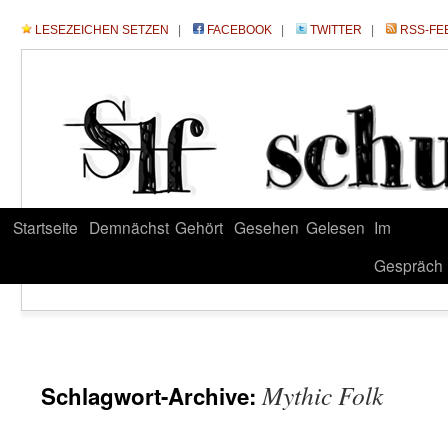
LESEZEICHEN SETZEN
|
FACEBOOK
|
TWITTER
|
RSS-FE
Startseite
Demnächst
Gehört
Gesehen
Gelesen
Im
Gespräch
Mythic Folk
Schlagwort-Archive: