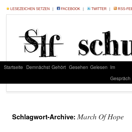
LESEZEICHEN SETZEN
|
FACEBOOK
|
TWITTER
|
RSS-FE
Startseite
Demnächst
Gehört
Gesehen
Gelesen
Im
Gespräch
March Of Hope
Schlagwort-Archive: