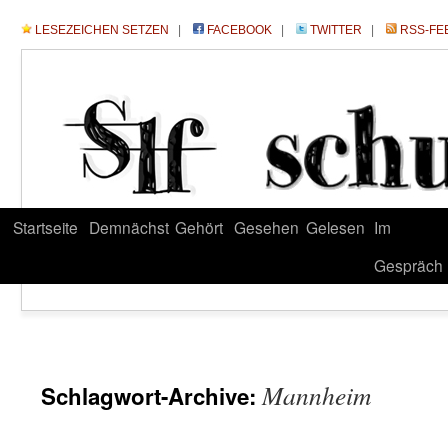
LESEZEICHEN SETZEN
|
FACEBOOK
|
TWITTER
|
RSS-FE
Startseite
Demnächst
Gehört
Gesehen
Gelesen
Im
Gespräch
Mannheim
Schlagwort-Archive: