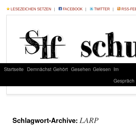
LESEZEICHEN SETZEN
|
FACEBOOK
|
TWITTER
|
RSS-FE
Startseite
Demnächst
Gehört
Gesehen
Gelesen
Im
Gespräch
LARP
Schlagwort-Archive: