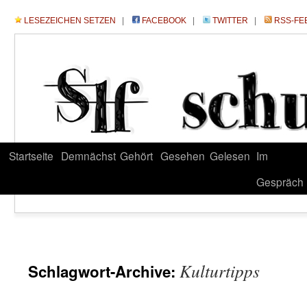
LESEZEICHEN SETZEN
|
FACEBOOK
|
TWITTER
|
RSS-FE
Startseite
Demnächst
Gehört
Gesehen
Gelesen
Im
Gespräch
Kulturtipps
Schlagwort-Archive: