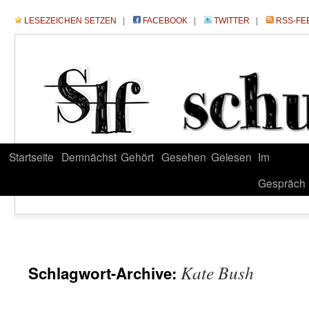
LESEZEICHEN SETZEN
|
FACEBOOK
|
TWITTER
|
RSS-FE
Startseite
Demnächst
Gehört
Gesehen
Gelesen
Im
Gespräch
Kate Bush
Schlagwort-Archive: