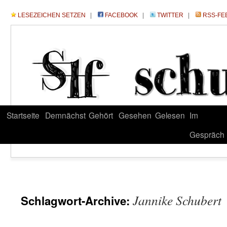
LESEZEICHEN SETZEN
|
FACEBOOK
|
TWITTER
|
RSS-FE
Startseite
Demnächst
Gehört
Gesehen
Gelesen
Im
Gespräch
Jannike Schubert
Schlagwort-Archive: