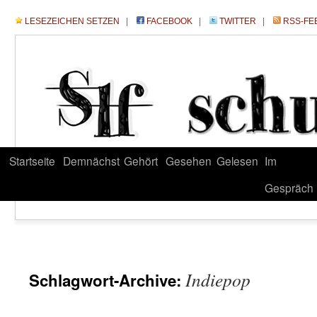
LESEZEICHEN SETZEN
|
FACEBOOK
|
TWITTER
|
RSS-FE
Startseite
Demnächst
Gehört
Gesehen
Gelesen
Im
Gespräch
Indiepop
Schlagwort-Archive: