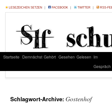
LESEZEICHEN SETZEN
|
FACEBOOK
|
TWITTER
|
RSS-FE
Startseite
Demnächst
Gehört
Gesehen
Gelesen
Im
Gespräch
Gostenhof
Schlagwort-Archive: