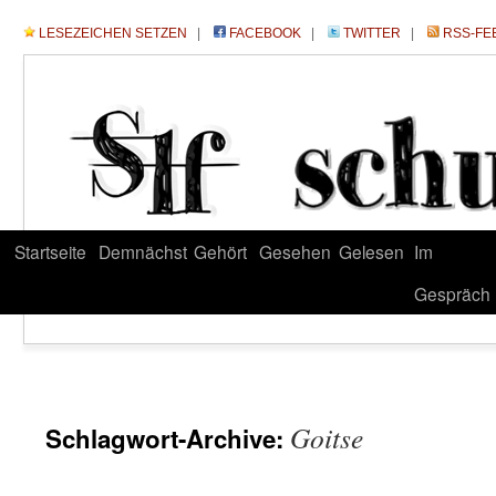
LESEZEICHEN SETZEN
|
FACEBOOK
|
TWITTER
|
RSS-FE
Startseite
Demnächst
Gehört
Gesehen
Gelesen
Im
Gespräch
Goitse
Schlagwort-Archive: