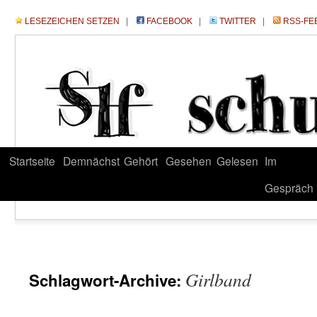
LESEZEICHEN SETZEN
|
FACEBOOK
|
TWITTER
|
RSS-FE
Startseite
Demnächst
Gehört
Gesehen
Gelesen
Im
Gespräch
Girlband
Schlagwort-Archive: