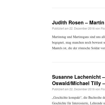
Judith Rosen – Martin
Publiziert am
22. Dezember 2016
von
Flo
Martinstag und Martinsgans sind uns all
begegnet, mag manchen noch bewusst sei
Mantels ist, die der römische Soldat 
Susanne Lachenicht – 
Oswald/Michael Tilly 
Publiziert am
22. Dezember 2016
von
Flo
„Geschichte kompakt“, die Buchreihe de
Geschichte für Interessierte, Lehrend