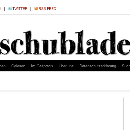
K
|
TWITTER
|
RSS-FEED
hen
Gelesen
Im Gespräch
Über uns
Datenschutzerklärung
Suc