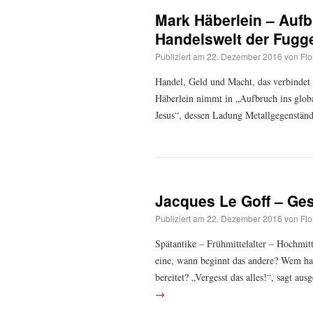
Mark Häberlein – Aufbr
Handelswelt der Fugg
Publiziert am
22. Dezember 2016
von
Flo
Handel, Geld und Macht, das verbindet
Häberlein nimmt in „Aufbruch ins globa
Jesus“, dessen Ladung Metallgegenstän
Jacques Le Goff – Ge
Publiziert am
22. Dezember 2016
von
Flo
Spätantike – Frühmittelalter – Hochmit
eine, wann beginnt das andere? Wem ha
bereitet? „Vergesst das alles!“, sagt a
→