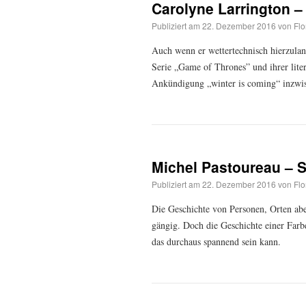
Carolyne Larrington –
Publiziert am
22. Dezember 2016
von
Flo
Auch wenn er wettertechnisch hierzuland
Serie „Game of Thrones” und ihrer liter
Ankündigung „winter is coming“ inzw
Michel Pastoureau – 
Publiziert am
22. Dezember 2016
von
Flo
Die Geschichte von Personen, Orten abe
gängig. Doch die Geschichte einer Farbe
das durchaus spannend sein kann.