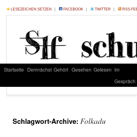
LESEZEICHEN SETZEN
|
FACEBOOK
|
TWITTER
|
RSS-FE
Startseite
Demnächst
Gehört
Gesehen
Gelesen
Im
Gespräch
Folkadu
Schlagwort-Archive: